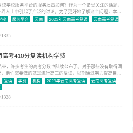
考复读学校服务平台的服务质量如何？作为一个备受关注的话题，
各界人士中引起了广泛的讨论。为了更好地了解这个问题，本文
南高考复读学校服务平台进行详细的探讨。
学校
服务平台
云南
2023年云南高考复读
云南高考复读
1335
云南高考410分复读机构学费
经结束，许多考生的高考分数也陆续公布了。对于那些没有取得满
说，他们需要做的就是进行高三的复读，以期通过努力提高自己
取理想的大学录取机会。然而，高三复读不仅需
复读
学费
机构
2023年云南高考复读
云南高考复读
校
1328