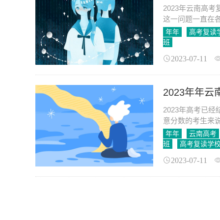
2023年云南高
这一问题一直在
将对2023年云
年年
高考复读
班
2023-07-11
2023年年
2023年高考已
意分数的考生来
的分数，重新争
年年
云南高考
班
高考复读学
2023-07-11