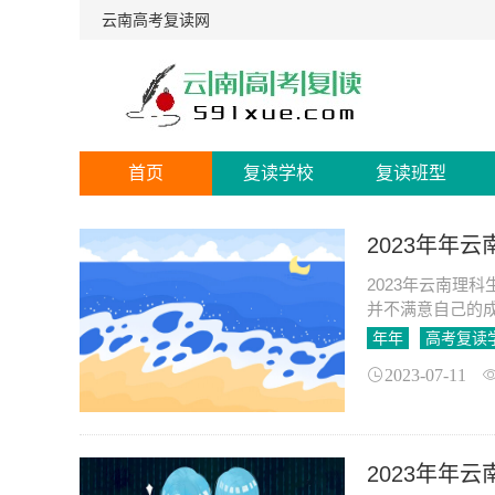
云南高考复读网
首页
复读学校
复读班型
2023年年
2023年云南理
并不满意自己的成
生高考复读学校
年年
高考复读
2023-07-11
2023年年