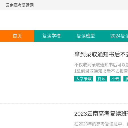
云南高考复读网
首页
复读学校
复读班型
2024复
拿到录取通知书后不
不仅收到录取通知书后可以
1拿到录取通知书后不去报
注册的，但总会有人为疏忽
大学录取
复读
不去
告诉他们你没有报到的意向
2023-02-03
2368
2023云南高考复读