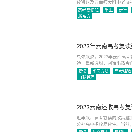
在2023年的高考复读班中
读班以及云南师大附中老协
高考复读班则是另一个备受
高考复读班
学生
步学
间备受赞誉的复读班。
新东方
2023-03-30
1707
2023年云南高考复
总体来说，2023年云南高
验，重新选科，创造出适合
态等等。但无论怎么选择，
复读
学习方法
高考经验
断调整自己的学习方法和节
自我管理
2023-03-31
1706
2023云南还收高考
近年来，高考复读的政策越