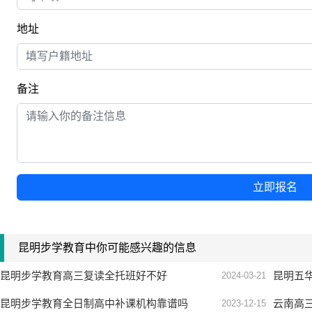
地址
备注
立即报名
昆明步学教育中你可能感兴趣的信息
昆明步学教育高三复读全托班好不好
昆明五
2024-03-21
昆明步学教育全日制高中补课机构靠谱吗
云南高
2023-12-15