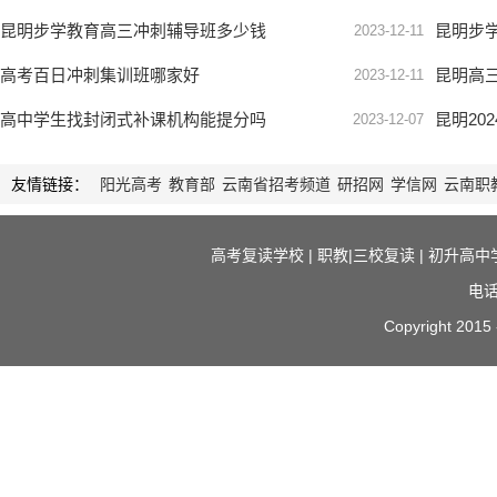
昆明步学教育高三冲刺辅导班多少钱
昆明步学
2023-12-11
高考百日冲刺集训班哪家好
昆明高
2023-12-11
高中学生找封闭式补课机构能提分吗
昆明20
2023-12-07
友情链接：
阳光高考
教育部
云南省招考频道
研招网
学信网
云南职
高考复读学校
|
职教|三校复读
|
初升高中
电话
Copyright 2015