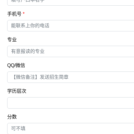
3. 试卷结构
- 选择题和非选择题相结合：各科试卷通常包括选择题、填
能力。
- 主观题和客观题相结合：语文、历史、政治等科目会包含
数学、物理、化学等科目则以客观题为主，考查考生的计算和推
更多初升高一择校、中考备考、艺体生、文化生、复读生高考备
文章TAG:
云南高考复读
云南高三复读学校
2025年云南新高考
上一篇：
云南2025年新高考会很难吗
下一篇：
云南2025届高考学生还能加22分学业水平考试分吗
版权与免责声明：
◆以上资讯和文章等内容中发布或转载目的
其观点和对其真实性负责。◆如涉及低俗/违法/不良/侵权等
2331539557@qq.com与本站联系，我们将在第一时间
版权归原作者或原出处所有，商业转载请联系原作者获得授权