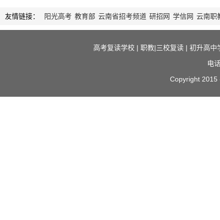
友情链接：
阳光高考
教育部
云南省招考频道
研招网
学信网
云南职
高考复读学校
|
职教|三校复读
|
初升高中
电话
Copyright 2015