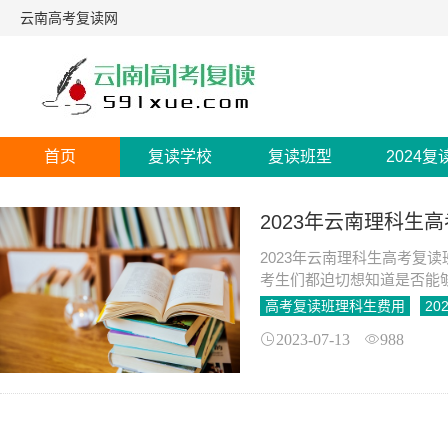
云南高考复读网
首页
复读学校
复读班型
2024复
2023年云南理科生
2023年云南理科生高考复
考生们都迫切想知道是否能
长们也开始思考是否应该让
高考复读班理科生费用
2
2023-07-13
988