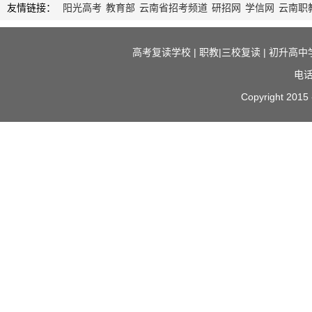
友情链接：
阳光高考
教育部
云南省招考频道
研招网
学信网
云南职
高考复读学校
|
职教|三校复读
|
初升高中
电话
Copyright 2015