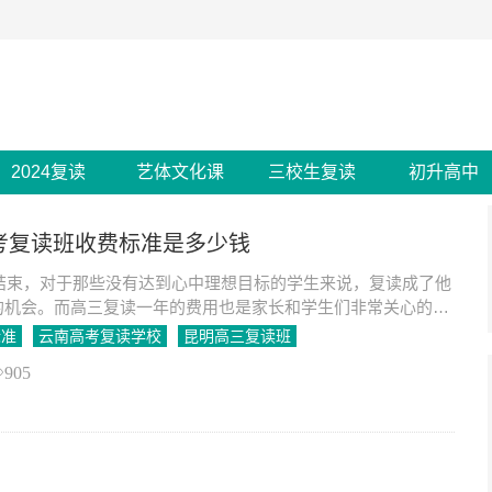
2024复读
艺体文化课
三校生复读
初升高中
高考复读班收费标准是多少钱
经结束，对于那些没有达到心中理想目标的学生来说，复读成了他
的机会。而高三复读一年的费用也是家长和学生们非常关心的问
标准
云南高考复读学校
昆明高三复读班
905