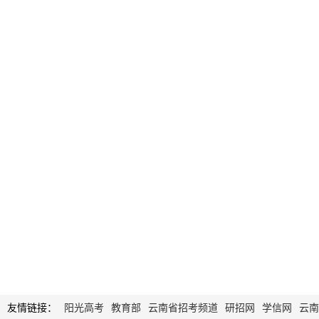
友情链接：
阳光高考
教育部
云南省招考频道
研招网
学信网
云南