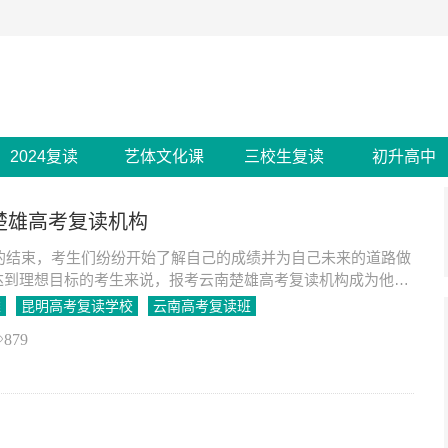
2024复读
艺体文化课
三校生复读
初升高中
南楚雄高考复读机构
考的结束，考生们纷纷开始了解自己的成绩并为自己未来的道路做
达到理想目标的考生来说，报考云南楚雄高考复读机构成为他们
重要途径。在云南省，有许多老牌高考复读机构经过多年的努力
雄
昆明高考复读学校
云南高考复读班
为了考生备战高考的首选学府。
879