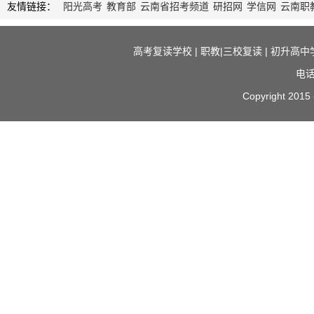
友情链接：
阳光高考
教育部
云南省招考频道
研招网
学信网
云南职
高考复读学校
|
职教|三校复读
|
初升高中
电话
Copyright 2015