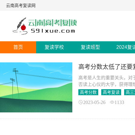
云南高考复读网
首页
复读学校
复读班型
2024复
高考分数太低了还要
高考是人生的重要关头，对
否读上心仪的大学，获得理
高考成绩的好坏，对于每一
高考分数
高考复读
高三
2023-05-26
1133