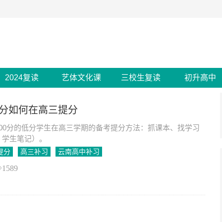
2024复读
艺体文化课
三校生复读
初升高中
0分如何在高三提分
00分的低分学生在高三学期的备考提分方法：抓课本、找学习
、学生笔记）。
提分
高三补习
云南高中补习
1589