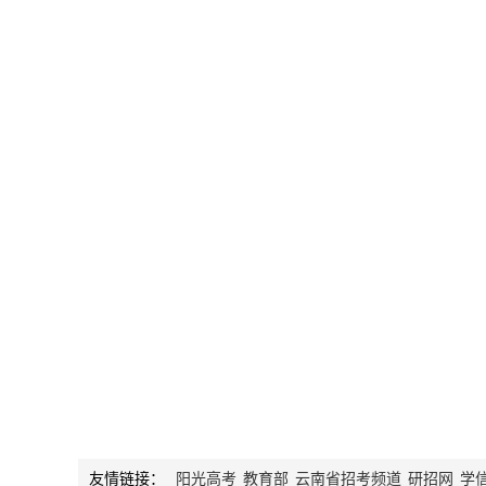
友情链接：
阳光高考
教育部
云南省招考频道
研招网
学