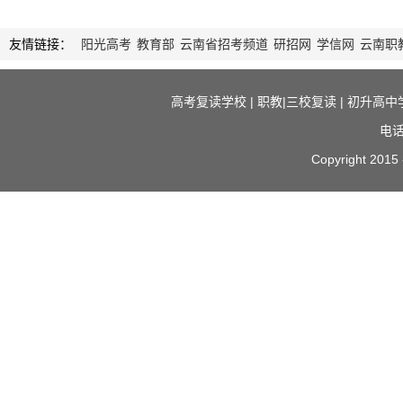
友情链接：
阳光高考
教育部
云南省招考频道
研招网
学信网
云南职
高考复读学校
|
职教|三校复读
|
初升高中
电话
Copyright 2015