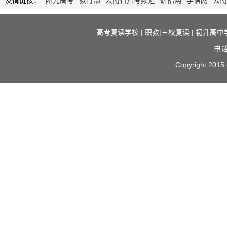
友情链接：
阳光高考
教育部
云南省招考频道
研招网
学信网
云南
高考复读学校
|
职教|三校复读
|
初升高中
电话
Copyright 2015