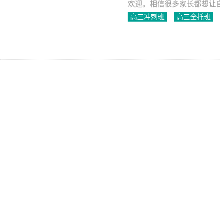
欢迎。相信很多家长都想让
学，以后获得更好的发展机
高三冲刺班
高三全托班
2023-05-24
1311