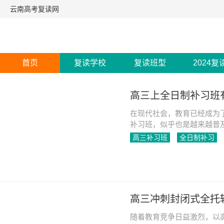
云南高考复读网
首页
复读学校
复读班型
2024复
高三上全日制补习班
在现代社会，教育已经成为
补习班，似乎也是越来越普
习班到底有没有用呢？
高三补习班
全日制补习
2023-05-25
1387
高三冲刺封闭式全托
随着教育竞争日益激烈，以