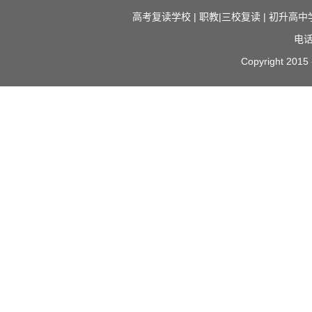
高考复读学校
|
职教|三校复读
|
初升高中
电话
Copyright 2015