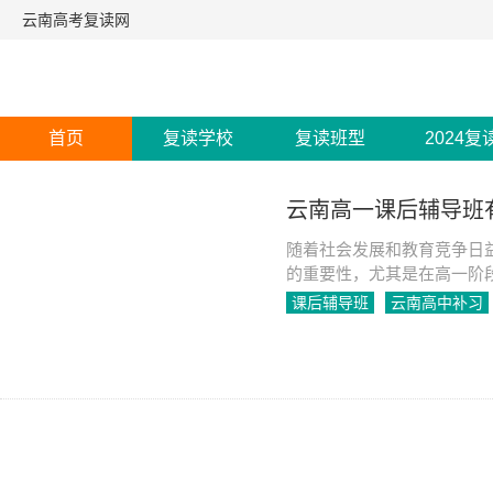
云南高考复读网
首页
复读学校
复读班型
2024复
云南高一课后辅导班
随着社会发展和教育竞争日
的重要性，尤其是在高一阶
题。
课后辅导班
云南高中补习
2023-05-24
1297