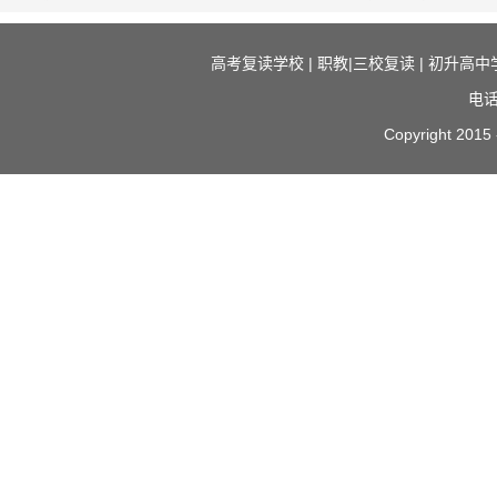
高考复读学校
|
职教|三校复读
|
初升高中
电话
Copyright 2015