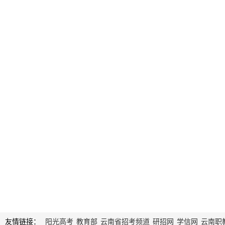
友情链接：
阳光高考
教育部
云南省招考频道
研招网
学信网
云南职