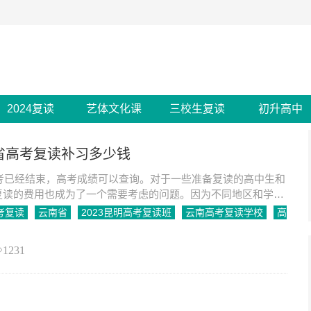
2024复读
艺体文化课
三校生复读
初升高中
南省高考复读补习多少钱
高考已经结束，高考成绩可以查询。对于一些准备复读的高中生和
复读的费用也成为了一个需要考虑的问题。因为不同地区和学校
读一年的费用也会有所差异。下面我们来详细了
考复读
云南省
2023昆明高考复读班
云南高考复读学校
高
1231