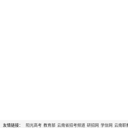
友情链接：
阳光高考
教育部
云南省招考频道
研招网
学信网
云南职