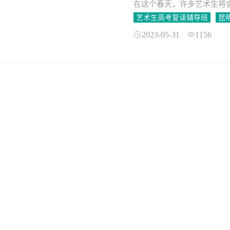
在这个春天，许多艺术生将
是在达成这个美好目标之前
艺术生高考复读辅导班
昆
2023-05-31
1156