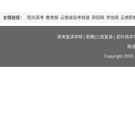
友情链接：
阳光高考
教育部
云南省招考频道
研招网
学信网
云南职
高考复读学校
|
职教|三校复读
|
初升高中
电话
Copyright 2015