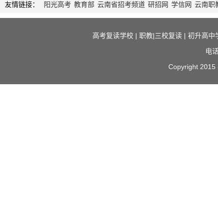
友情链接：
阳光高考
教育部
云南省招考频道
研招网
学信网
云南职
高考复读学校
|
职教|三校复读
|
初升高中
电话
Copyright 2015