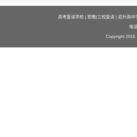
高考复读学校
|
职教|三校复读
|
初升高中
电话
Copyright 2015