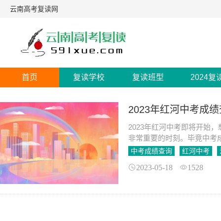
云南高考复读网
首页
复读学校
复读班型
2024复
2023年红河中考成
2023年红河中考即将开始
非常重要的时刻。毕竟中考
高中、职业技术学校或其他
中考成绩查询
红河中考
2023-05-18
1528