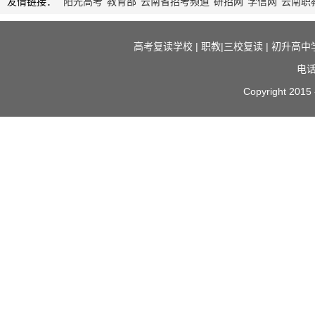
友情链接：
阳光高考
教育部
云南省招考频道
研招网
学信网
云南职
高考复读学校
|
职教|三校复读
|
初升高中
电话
Copyright 2015