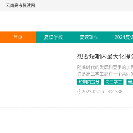
云南高考复读网
首页
复读学校
复读班型
2024复
想要短期内最大化提
随着时代的发展和竞争的加
许多高三学生都有一个共同
入心仪的大学。
短期内提分
高三学生
最
2023-05-25
1338