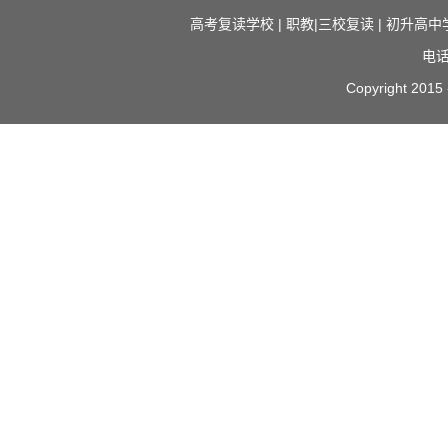
高考复读学校
|
职教|三校复读
|
初升高中
电话
Copyright 2015