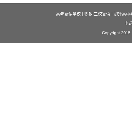
高考复读学校
|
职教|三校复读
|
初升高中
电话
Copyright 2015