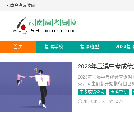
云南高考复读网
首页
复读学校
复读班型
2024复
2023年玉溪中考成
2023年玉溪中考成绩查询时
束，考生们都开始期待自己
中考成绩？ 每个地区查询
中考成绩查询
玉溪中考
2023-05-18
1477