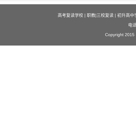
高考复读学校
|
职教|三校复读
|
初升高中
电话
Copyright 2015