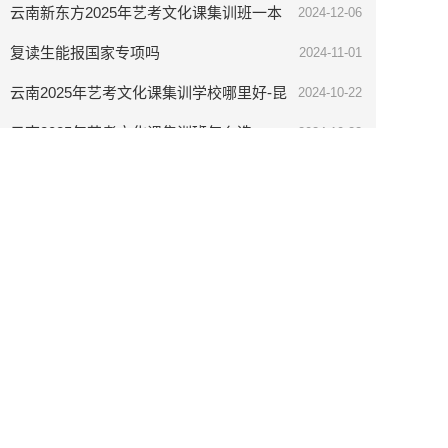
云南新东方2025年艺考文化课集训班一本
2024-12-06
率高吗
复读生能报国家专项吗
2024-11-01
云南2025年艺考文化课集训学校哪里好-昆
2024-10-22
明步学教育
云南2025年艺考文化课集训班怎么选
2024-10-22
云南昆明步学教育艺考文化课补习班好不
2024-10-22
好
昆明2025届艺考文化培训班怎么选
2024-10-08
昆明高三复读到钟英中学靠谱吗
2024-08-09
昆明步学高考复读班复读学校口碑
2024-08-09
昆明步学高考复读成绩如何
2024-08-09
昆明步学高考复读班费用
2024-08-09