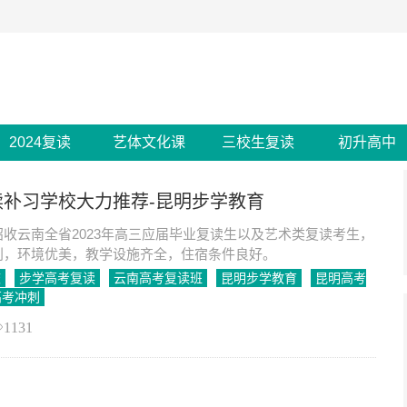
2024复读
艺体文化课
三校生复读
初升高中
读补习学校大力推荐-昆明步学教育
收云南全省2023年高三应届毕业复读生以及艺术类复读考生，
利，环境优美，教学设施齐全，住宿条件良好。
校
步学高考复读
云南高考复读班
昆明步学教育
昆明高考
高考冲刺
1131