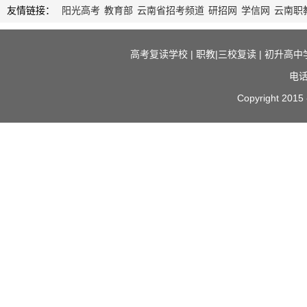
友情链接：
阳光高考
教育部
云南省招考频道
研招网
学信网
云南职
高考复读学校
|
职教|三校复读
|
初升高中
电话
Copyright 2015