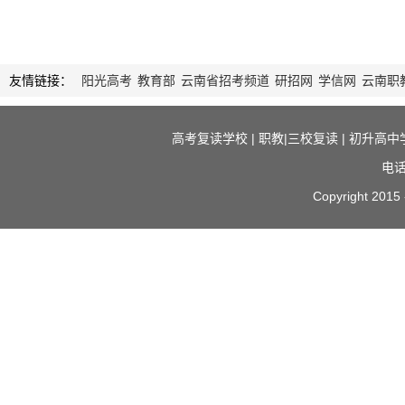
友情链接：
阳光高考
教育部
云南省招考频道
研招网
学信网
云南职
高考复读学校
|
职教|三校复读
|
初升高中
电话
Copyright 2015