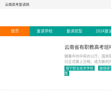
云南高考复读网
首页
复读学校
复读班型
2024复
云南省有职教高考班
随着中共中央办公厅、国务
已正式推上日程，成为新的升
高考班。
靖宁职业技术学校
曲靖靖
策
2023-05-12
1282