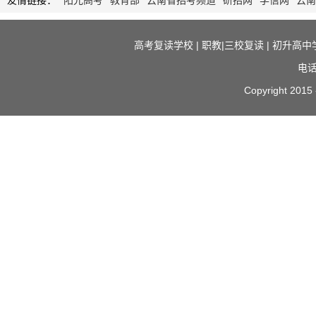
友情链接：
阳光高考
教育部
云南省招考频道
研招网
学信网
云南职
高考复读学校
|
职教|三校复读
|
初升高中
电话
Copyright 2015