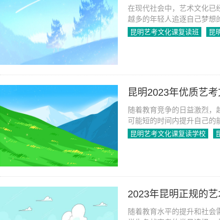
在现代社会中，艺术文化已
越多的年轻人追逐自己梦想的
化课复读班应运而生，是许
昆明艺考文化课复读班
昆
2023-06-08
1138
昆明2023年优质艺
随着教育竞争的日益激烈，
可能短的时间内提升自己的
参加艺考和文化课考试的学
昆明艺考文化课复读学校
战性的问题。
2023-06-08
1193
2023年昆明正规的
随着教育水平的提升和社会