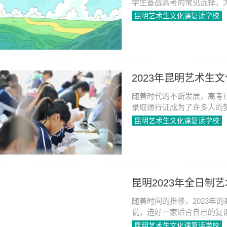
学生备战高考的常见选择，
课的复习来提高学科成绩，
昆明艺术生文化课复读学校
2023-06-08
1095
2023年昆明艺术生
随着时代的不断发展，高考
录取通行证成为了许多人的
术生来说，复读成为了提高
昆明艺术生文化课复读学校
2023-06-08
1391
昆明2023年全日制
随着时间的推移，2023年
说，选好一家适合自己的复
化课的复习更是需要有一个
昆明艺术生文化课复读学校