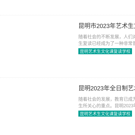
昆明市2023年艺术
随着社会的不断发展，人们
生复读已经成为了一种非常
说，复读是他们提高自身素
昆明艺术生文化课复读学校
是艺术生复读的一个重要地点
2023-06-08
1079
呢？
昆明2023年全日制
随着社会的发展，教育已成
生所关心的重点。昆明202
众多家庭找到一条新的出路
昆明艺术生文化课复读学校
2023-06-08
1130