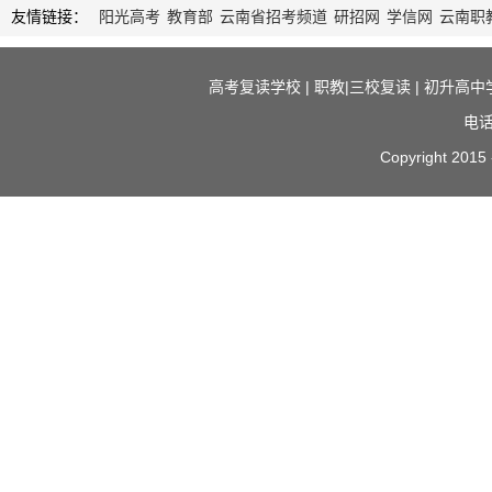
友情链接：
阳光高考
教育部
云南省招考频道
研招网
学信网
云南职
高考复读学校
|
职教|三校复读
|
初升高中
电话
Copyright 2015