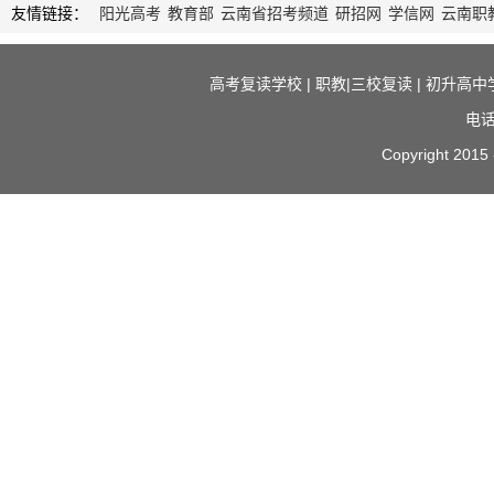
友情链接：
阳光高考
教育部
云南省招考频道
研招网
学信网
云南职
高考复读学校
|
职教|三校复读
|
初升高中
电话
Copyright 2015