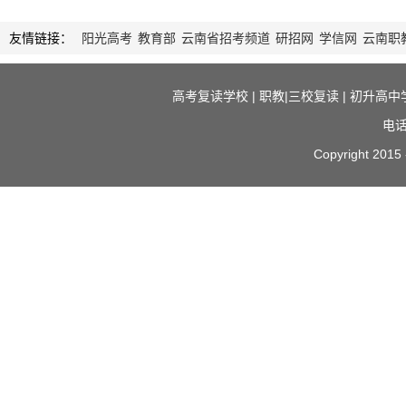
友情链接：
阳光高考
教育部
云南省招考频道
研招网
学信网
云南职
高考复读学校
|
职教|三校复读
|
初升高中
电话
Copyright 2015