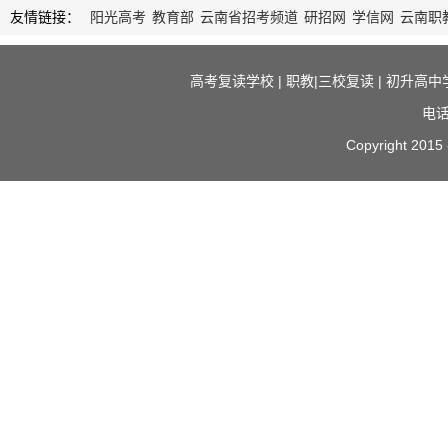
友情链接：
阳光高考
教育部
云南省招考频道
研招网
学信网
云南职
高考复读学校
|
职教|三校复读
|
初升高中
电话
Copyright 2015