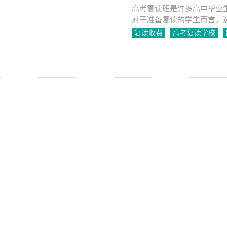
高考复读班是许多高中毕业
对于准备复读的学生而言，
华区也有许多高考复读学校
复读收费
高考复读学校
2023-05-26
1234