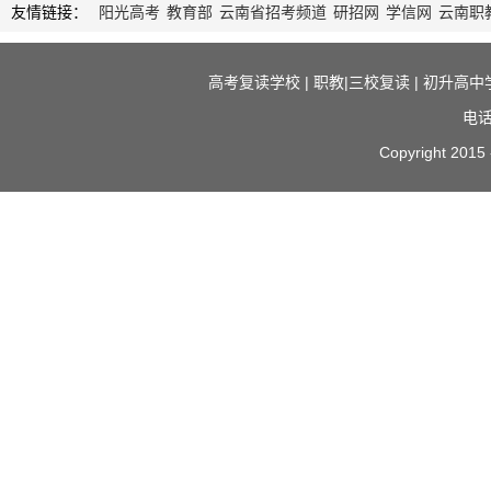
友情链接：
阳光高考
教育部
云南省招考频道
研招网
学信网
云南职
高考复读学校
|
职教|三校复读
|
初升高中
电话
Copyright 2015