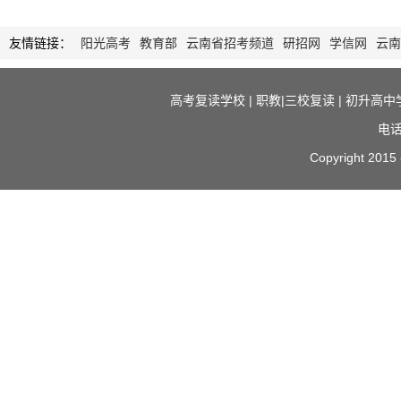
友情链接：
阳光高考
教育部
云南省招考频道
研招网
学信网
云南
高考复读学校
|
职教|三校复读
|
初升高中
电话
Copyright 2015