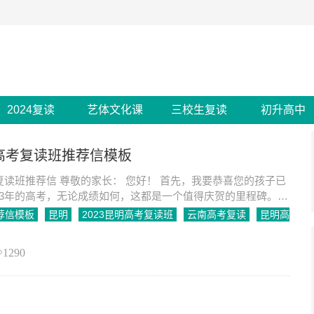
2024复读
艺体文化课
三校生复读
初升高中
明高考复读班推荐信模板
考复读班推荐信 尊敬的家长： 您好！ 首先，我要恭喜您的孩子已
23年的高考，无论成绩如何，这都是一个值得庆贺的里程碑。对
的学子来说，复读是一个重新出
荐信模板
昆明
2023昆明高考复读班
云南高考复读
昆明高
1290