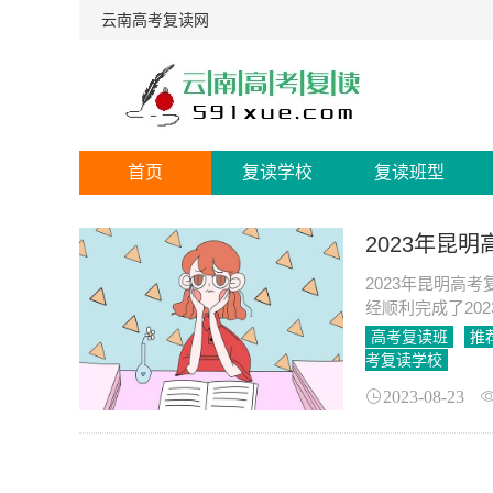
云南高考复读网
首页
复读学校
复读班型
2023年昆
2023年昆明高
经顺利完成了20
于那些未能如愿
高考复读班
推
考复读学校
2023-08-23