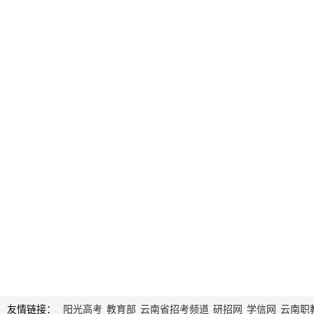
友情链接：
阳光高考
教育部
云南省招考频道
研招网
学信网
云南职