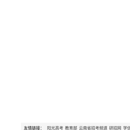
友情链接：
阳光高考
教育部
云南省招考频道
研招网
学