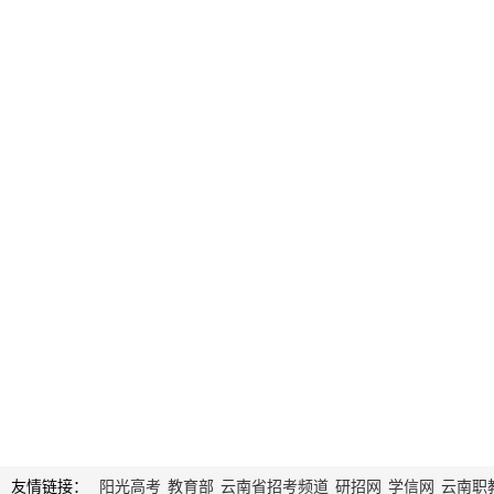
友情链接：
阳光高考
教育部
云南省招考频道
研招网
学信网
云南职