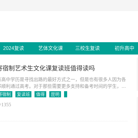
2024复读
艺体文化课
三校生复读
初升高中
年寄宿制艺术生文化课复读班值得读吗
有高中学历是寻找出路的最好方式之一，但是也有很多人因为各
够顺利通过高考。对于那些需要更多支持和备考时间的学生，寄
课复读班是一个不错的选择。 作为一所艺术类高
寄宿制
复读班
值得
昆明
1355