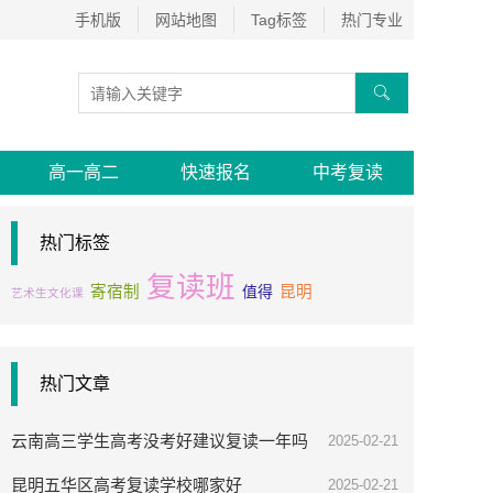
手机版
网站地图
Tag标签
热门专业

高一高二
快速报名
中考复读
热门标签
复读班
寄宿制
值得
昆明
艺术生文化课
热门文章
云南高三学生高考没考好建议复读一年吗
2025-02-21
昆明五华区高考复读学校哪家好
2025-02-21