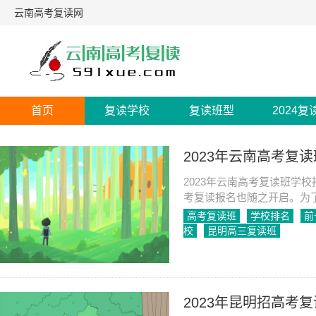
云南高考复读网
首页
复读学校
复读班型
2024复
2023年云南高考复
2023年云南高考复读班学校
考复读报名也随之开启。为
我们将介绍云南省2023年
高考复读班
学校排名
前
校
昆明高三复读班
2023-07-03
1383
2023年昆明招高考