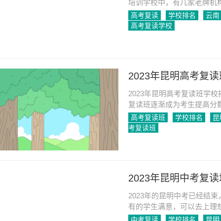
培训学校中，有几家老牌机
校、昆明步学教育、云南师
高考复读
学校排名
云南
高考复读学校
2023-08-11
1338
2023年昆明高考复
2023年昆明高考复读班学
复读班逐渐成为考生提高分
有许多优秀的高考复读班学
高考复读班
学校排名
昆
考复读班
2023-08-25
1307
2023年昆明中考复
2023年的昆明中考已经结
有的学生满意，可以去上理
读的问题。在昆明，有两所
中考复读
学校排名
昆明