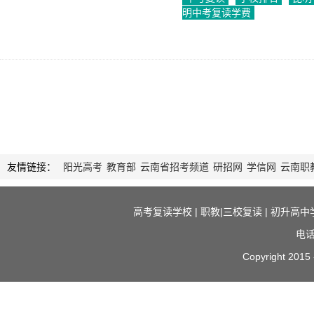
明中考复读学费
2023-08-01
1339
友情链接：
阳光高考
教育部
云南省招考频道
研招网
学信网
云南职
高考复读学校
|
职教|三校复读
|
初升高中
电话
Copyright 2015