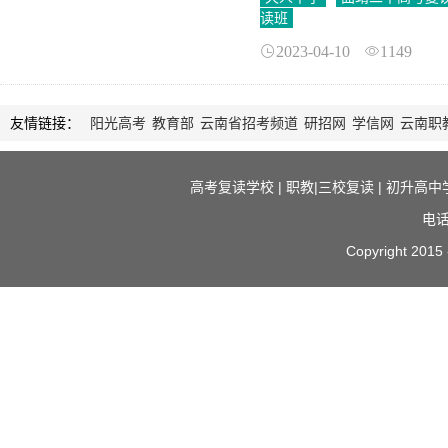
读班
2023-04-10
1149
友情链接：
阳光高考
教育部
云南省招考频道
研招网
学信网
云南职
高考复读学校
|
职教|三校复读
|
初升高中
电话
Copyright 2015