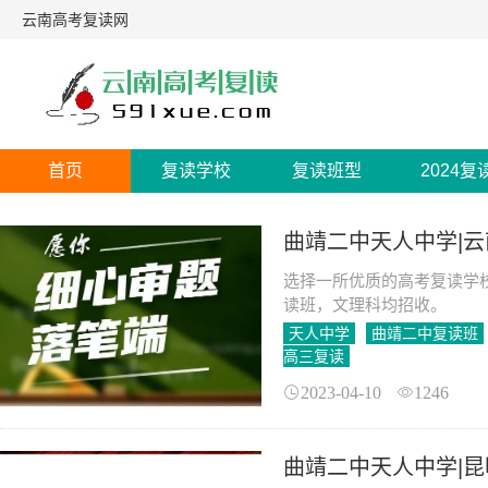
云南高考复读网
首页
复读学校
复读班型
2024复
曲靖二中天人中学|
选择一所优质的高考复读学校
读班，文理科均招收。
天人中学
曲靖二中复读班
高三复读
2023-04-10
1246
曲靖二中天人中学|