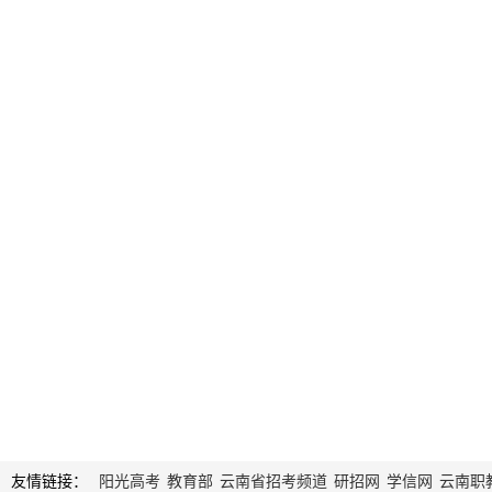
友情链接：
阳光高考
教育部
云南省招考频道
研招网
学信网
云南职