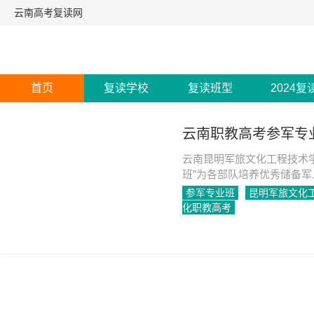
云南高考复读网
首页
复读学校
复读班型
2024复
云南职教高考参军专
云南昆明军旅文化工程技术
班”为各部队培养优秀储备
升任士官。
参军专业班
昆明军旅文化
化职教高考
2023-05-11
2360