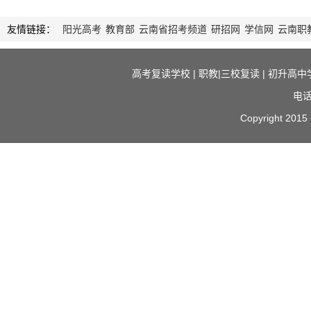
友情链接：
阳光高考
教育部
云南省招考频道
研招网
学信网
云南职
高考复读学校
|
职教|三校复读
|
初升高中
电话
Copyright 2015