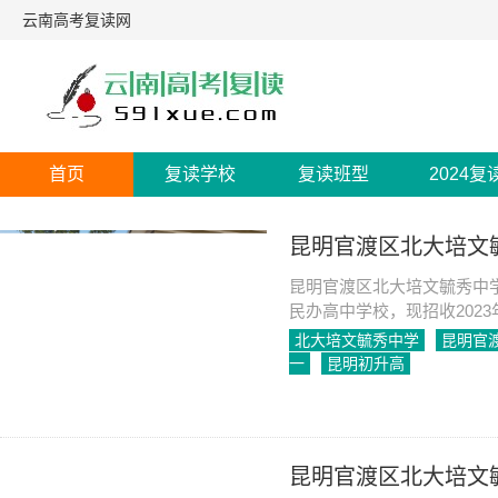
云南高考复读网
首页
复读学校
复读班型
2024复
昆明官渡区北大培文
昆明官渡区北大培文毓秀中
民办高中学校，现招收202
北大培文毓秀中学
昆明官
一
昆明初升高
2023-04-10
1649
昆明官渡区北大培文