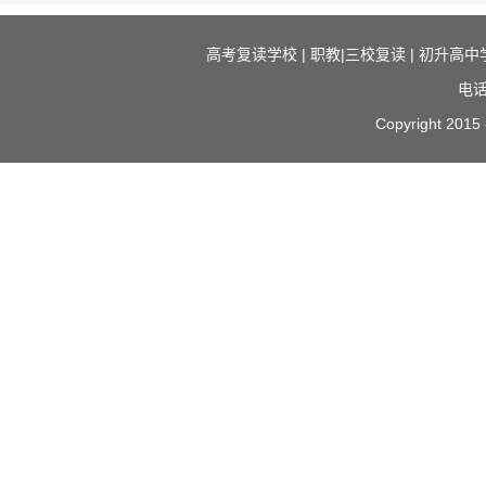
高考复读学校
|
职教|三校复读
|
初升高中
电话
Copyright 2015