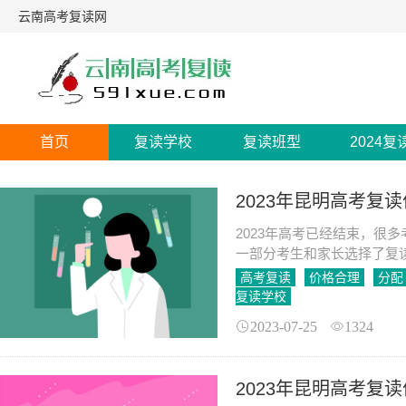
云南高考复读网
首页
复读学校
复读班型
2024复
2023年昆明高考复
2023年高考已经结束，很
一部分考生和家长选择了复
三复读一年并非易事，除了
高考复读
价格合理
分配
复读学校
2023-07-25
1324
2023年昆明高考复