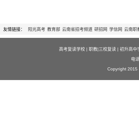
友情链接：
阳光高考
教育部
云南省招考频道
研招网
学信网
云南职
高考复读学校
|
职教|三校复读
|
初升高中
电话
Copyright 2015