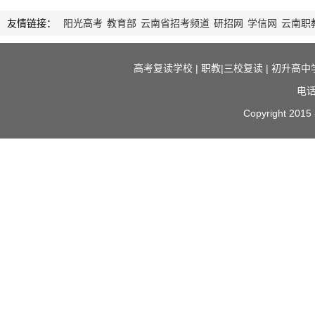
友情链接：
阳光高考
教育部
云南省招考频道
研招网
学信网
云南职
高考复读学校
|
职教|三校复读
|
初升高中
电话
Copyright 2015